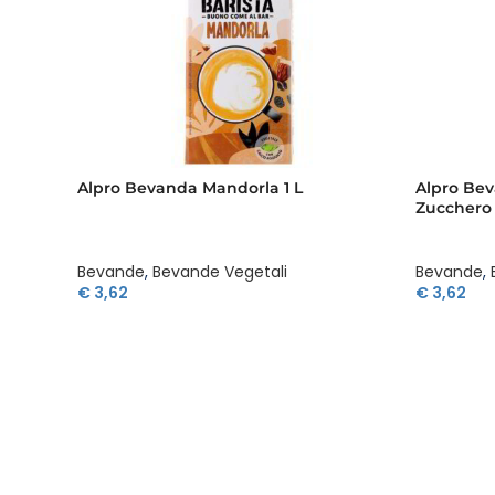
Alpro Bevanda Mandorla 1 L
Alpro Be
Zucchero 
Bevande
,
Bevande Vegetali
Bevande
,
€
3,62
€
3,62