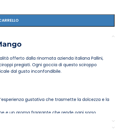
CARRELLO
 Mango
alità offerto dalla rinomata azienda italiana Pallini,
sciroppi pregiati. Ogni goccia di questo sciroppo
icale dal gusto inconfondibile.
n’esperienza gustativa che trasmette la dolcezza e la
ione e un aroma fragrante che rende ogni sorso
celare in numerose bevande, dai cocktail ai frullati.
 uso tanto domestico quanto professionale, perfetta per