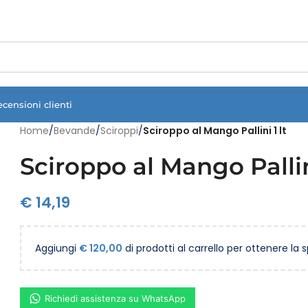
Vuoi assistenza?
Clicca qui e ti richiamiamo noi
.
ecensioni clienti
Home
/
Bevande
/
Sciroppi
/
Sciroppo al Mango Pallini 1 lt
Sciroppo al Mango Pallini
€
14,19
Aggiungi
€
120,00
di prodotti al carrello per ottenere la 
Richiedi assistenza su WhatsApp