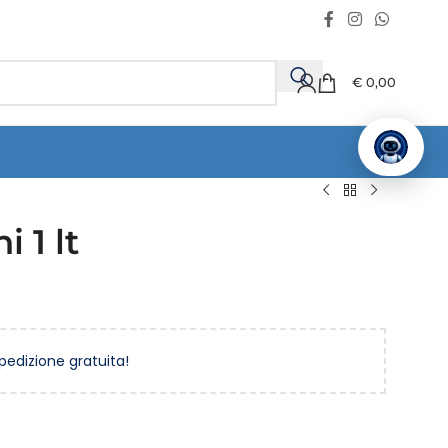
€
0,00
 1 lt
spedizione gratuita!