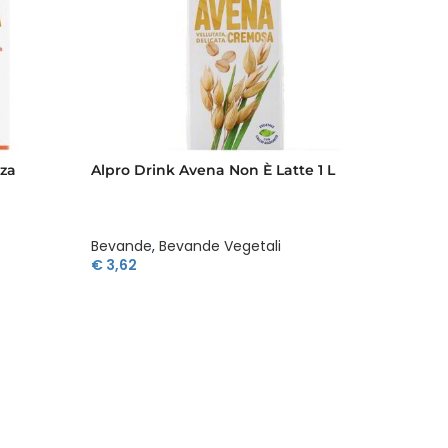
za
Alpro Drink Avena Non È Latte 1 L
Alpro 
Bevande
,
Bevande Vegetali
Bevan
€
3,62
€
3,29