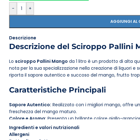
-
+
AGGIUNGI AL 
Descrizione
Descrizione del Sciroppo Pallini
Lo
sciroppo Pallini Mango
da 1 litro è un prodotto di alta qu
nota per la sua specializzazione nella creazione di liquori e 
riporta il sapore autentico e succoso del mango, frutto trop
Caratteristiche Principali
Sapore Autentico:
Realizzato con i migliori mango, offre u
freschezza del mango maturo.
Colore e Aroma:
Presenta un brillante colore giallo-aranc
invitante.
Ingredienti e valori nutrizionali
Versatilità:
La consistenza sciropposa lo rende ideale da mis
Allergeni
Confezione Pratica:
La bottiglia da 1 litro si presta ad un