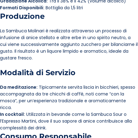
Gradazione Alcolica:
Tra il 38% e il 42% (volume alcolico)
Formati Disponibili:
Bottiglia da 1,5 litri
Produzione
La Sambuca Molinari è realizzata attraverso un processo di
infusione di anice stellato e altre erbe in uno spirito neutro, a
cui viene successivamente aggiunto zucchero per bilanciarne il
gusto. Il risultato è un liquore limpido e aromatico, ideale da
gustare fresco.
Modalità di Servizio
Da meditazione:
Tipicamente servita liscia in bicchieri, spesso
accompagnata da tre chicchi di caffè, noti come “con la
mosca”, per un’esperienza tradizionale e aromaticamente
ricca.
In cocktail:
Utilizzata in bevande come la Sambuca Sour o
l’Espresso Martini, dove il suo sapore di anice contribuisce alla
complessità dei drink.
Consumo Responsabile