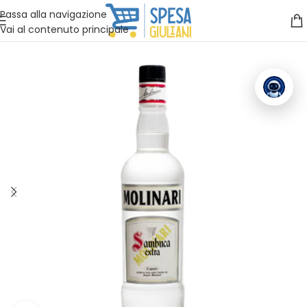
Vuoi assistenza?
Clicca qui e ti richiamiamo noi
.
Passa alla navigazione
Vai al contenuto principale