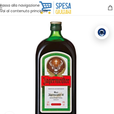
Vuoi assistenza?
Clicca qui e ti richiamiamo noi
.
Passa alla navigazione
Vai al contenuto principale