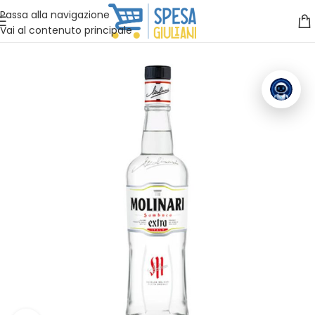
Vuoi assistenza?
Clicca qui e ti richiamiamo noi
.
Passa alla navigazione
Vai al contenuto principale