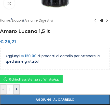
Clicca per ingrandire
Home
/
Liquori
/
Amari e Digestivi
Amaro Lucano 1,5 lt
€
25,21
Aggiungi
€
120,00
di prodotti al carrello per ottenere la
spedizione gratuita!
Richiedi assistenza su WhatsApp
-
+
AGGIUNGI AL CARRELLO