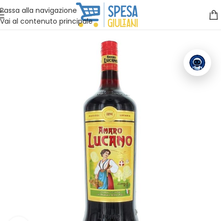
Vuoi assistenza?
Clicca qui e ti richiamiamo noi
.
Passa alla navigazione
Vai al contenuto principale