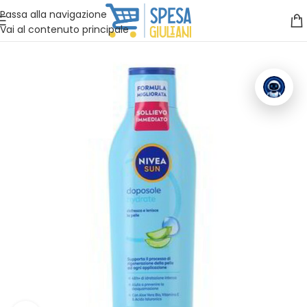
Vuoi assistenza?
Clicca qui e ti richiamiamo noi
.
Passa alla navigazione
Vai al contenuto principale