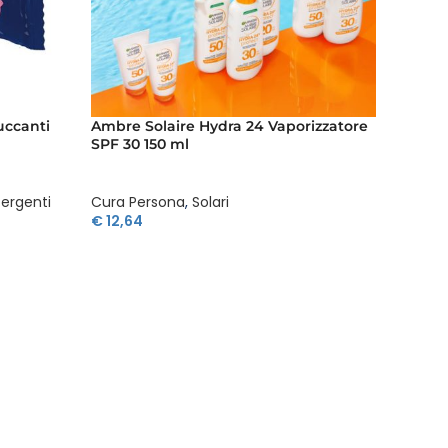
uccanti
Ambre Solaire Hydra 24 Vaporizzatore
Ambre 
SPF 30 150 ml
Vapori
tergenti
Cura Persona
,
Solari
Cura P
€
12,64
€
15,94