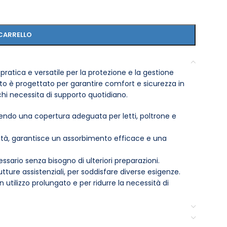
CARRELLO
pratica e versatile per la protezione e la gestione
tto è progettato per garantire comfort e sicurezza in
chi necessita di supporto quotidiano.
endo una copertura adeguata per letti, poltrone e
lità, garantisce un assorbimento efficace e una
ssario senza bisogno di ulteriori preparazioni.
utture assistenziali, per soddisfare diverse esigenze.
 utilizzo prolungato e per ridurre la necessità di
ere ferma, evitando spostamenti indesiderati durante