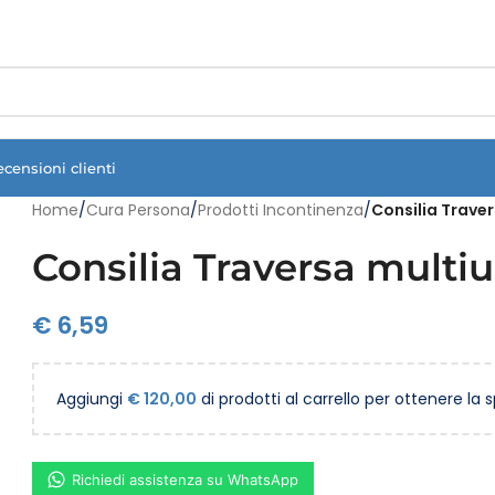
Vuoi assistenza?
Clicca qui e ti richiamiamo noi
.
ecensioni clienti
Home
/
Cura Persona
/
Prodotti Incontinenza
/
Consilia Traver
Consilia Traversa multiu
€
6,59
Aggiungi
€
120,00
di prodotti al carrello per ottenere la 
Richiedi assistenza su WhatsApp