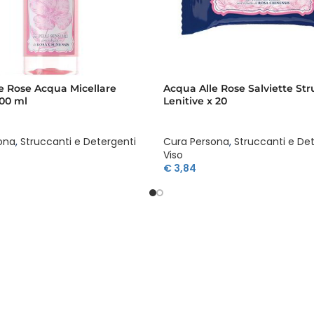
e Rose Acqua Micellare
Acqua Alle Rose Salviette Str
200 ml
Lenitive x 20
ona
,
Struccanti e Detergenti
Cura Persona
,
Struccanti e De
Viso
€
3,84