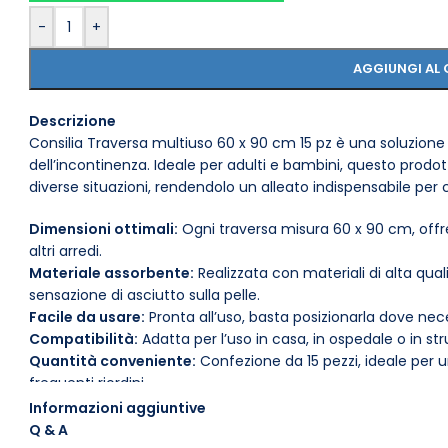
-
+
AGGIUNGI AL 
Descrizione
Consilia Traversa multiuso 60 x 90 cm 15 pz è una soluzione 
dell’incontinenza. Ideale per adulti e bambini, questo prodo
diverse situazioni, rendendolo un alleato indispensabile per 
Dimensioni ottimali:
Ogni traversa misura 60 x 90 cm, offr
altri arredi.
Materiale assorbente:
Realizzata con materiali di alta qua
sensazione di asciutto sulla pelle.
Facile da usare:
Pronta all’uso, basta posizionarla dove nece
Compatibilità:
Adatta per l’uso in casa, in ospedale o in str
Quantità conveniente:
Confezione da 15 pezzi, ideale per un
frequenti riordini.
Antiscivolo:
La base della traversa è progettata per riman
Informazioni aggiuntive
l’uso.
Q & A