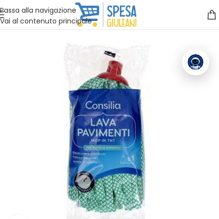
Vuoi assistenza?
Clicca qui e ti richiamiamo noi
.
Passa alla navigazione
Vai al contenuto principale