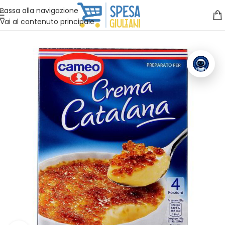
Vuoi assistenza?
Clicca qui e ti richiamiamo noi
.
Passa alla navigazione
Vai al contenuto principale