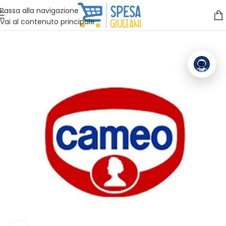
Vuoi assistenza?
Clicca qui e ti richiamiamo noi
.
Passa alla navigazione
Vai al contenuto principale