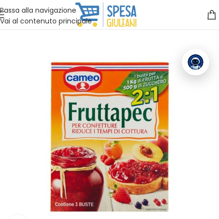
Vuoi assistenza?
Clicca qui e ti richiamiamo noi
.
Passa alla navigazione
Vai al contenuto principale