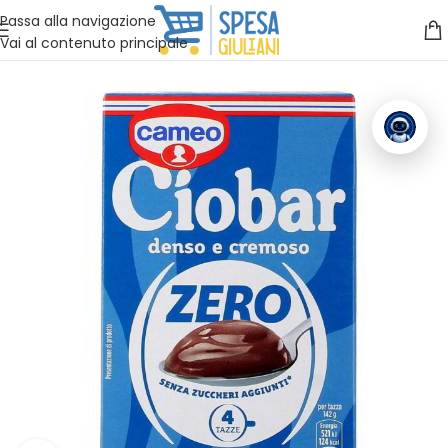
Vuoi assistenza?
Clicca qui e ti richiamiamo noi
.
Passa alla navigazione
Vai al contenuto principale