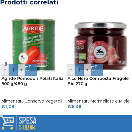
Prodotti correlati
-
+
-
+
Agride Pomodori Pelati Italia
Alce Nero Composta Fragole
800 g/480 g
Bio 270 g
Alimentari
,
Conserve Vegetali
Alimentari
,
Marmellate e Miele
€
1,09
€
5,49