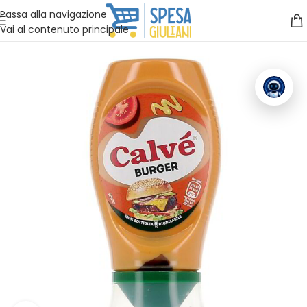
Vuoi assistenza?
Clicca qui e ti richiamiamo noi
.
Passa alla navigazione
Vai al contenuto principale