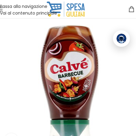
Vuoi assistenza?
Clicca qui e ti richiamiamo noi
.
Passa alla navigazione
Vai al contenuto principale