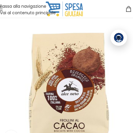
Vuoi assistenza?
Clicca qui e ti richiamiamo noi
.
Passa alla navigazione
Vai al contenuto principale