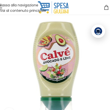
Vuoi assistenza?
Clicca qui e ti richiamiamo noi
.
Passa alla navigazione
Vai al contenuto principale