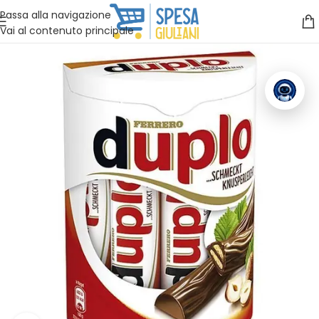
Vuoi assistenza?
Clicca qui e ti richiamiamo noi
.
Passa alla navigazione
Vai al contenuto principale