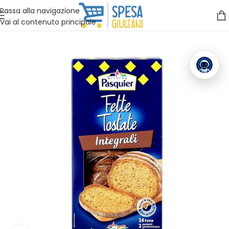
Vuoi assistenza?
Clicca qui e ti richiamiamo noi
.
Passa alla navigazione
Vai al contenuto principale