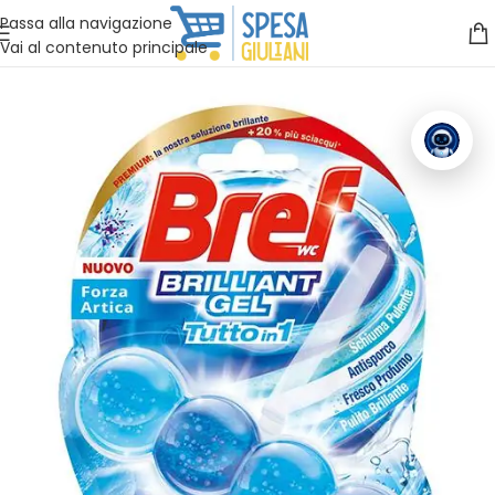
Vuoi assistenza?
Clicca qui e ti richiamiamo noi
.
Passa alla navigazione
Vai al contenuto principale