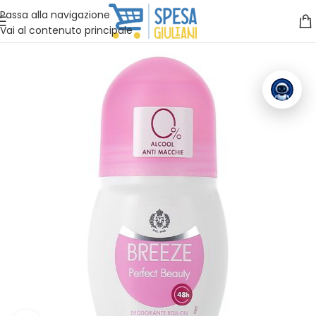
Vuoi assistenza?
Clicca qui e ti richiamiamo noi
.
Passa alla navigazione
Vai al contenuto principale