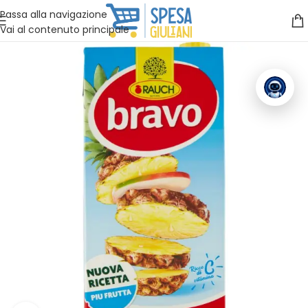
Vuoi assistenza?
Clicca qui e ti richiamiamo noi
.
Passa alla navigazione
Vai al contenuto principale