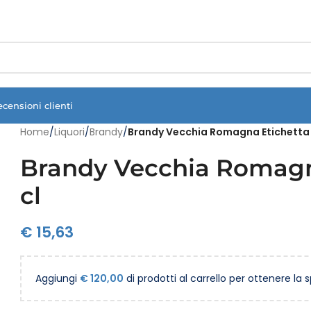
Vuoi assistenza?
Clicca qui e ti richiamiamo noi
.
ecensioni clienti
Home
/
Liquori
/
Brandy
/
Brandy Vecchia Romagna Etichetta 
Brandy Vecchia Romagn
cl
€
15,63
Aggiungi
€
120,00
di prodotti al carrello per ottenere la 