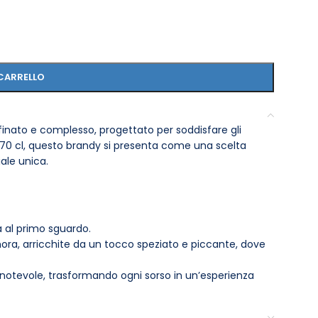
CARRELLO
finato e complesso, progettato per soddisfare gli
da 70 cl, questo brandy si presenta come una scelta
ale unica.
à al primo sguardo.
ora, arricchite da un tocco speziato e piccante, dove
 notevole, trasformando ogni sorso in un’esperienza
ne ottimale.