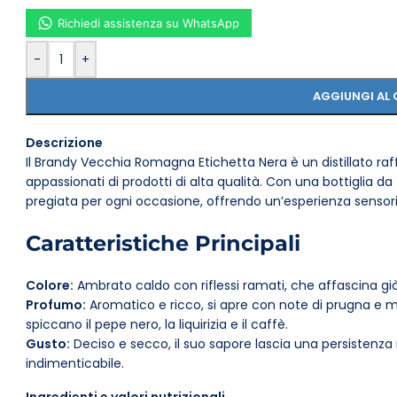
Richiedi assistenza su WhatsApp
-
+
AGGIUNGI AL 
Descrizione
Il Brandy Vecchia Romagna Etichetta Nera è un distillato raf
appassionati di prodotti di alta qualità. Con una bottiglia 
pregiata per ogni occasione, offrendo un’esperienza sensori
Caratteristiche Principali
Colore:
Ambrato caldo con riflessi ramati, che affascina gi
Profumo:
Aromatico e ricco, si apre con note di prugna e m
spiccano il pepe nero, la liquirizia e il caffè.
Gusto:
Deciso e secco, il suo sapore lascia una persistenza
indimenticabile.
Gradazione:
38% di volume, equilibrato per una degustazio