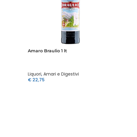
Amaro Braulio 1 lt
Amaro 
Liquori
,
Amari e Digestivi
Liquori
,
€
22,75
€
17,4