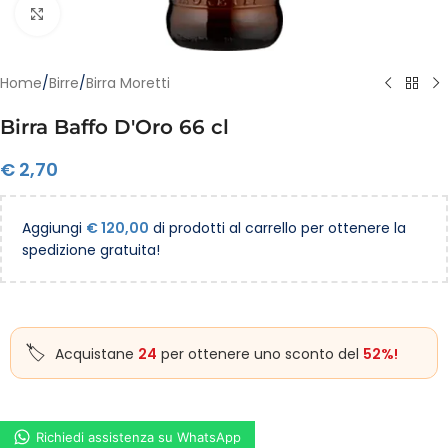
Clicca per ingrandire
Home
/
Birre
/
Birra Moretti
Birra Baffo D'Oro 66 cl
€
2,70
Aggiungi
€
120,00
di prodotti al carrello per ottenere la
spedizione gratuita!
Acquistane
24
per ottenere uno sconto del
52%!
Richiedi assistenza su WhatsApp