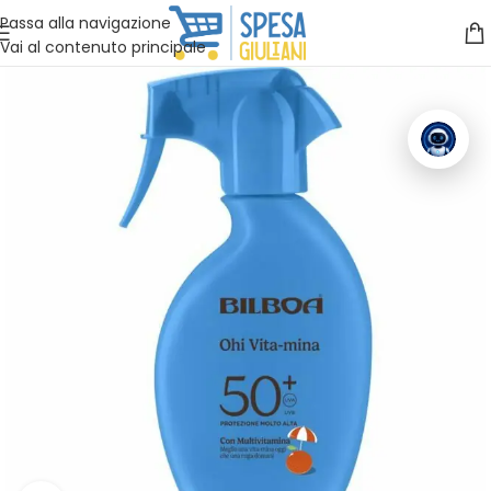
Vuoi assistenza?
Clicca qui e ti richiamiamo noi
.
Passa alla navigazione
Vai al contenuto principale