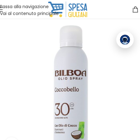
Vuoi assistenza?
Clicca qui e ti richiamiamo noi
.
Passa alla navigazione
Vai al contenuto principale