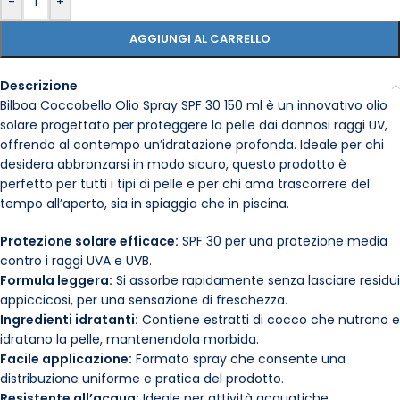
-
+
AGGIUNGI AL CARRELLO
Descrizione
Bilboa Coccobello Olio Spray SPF 30 150 ml è un innovativo olio
solare progettato per proteggere la pelle dai dannosi raggi UV,
offrendo al contempo un’idratazione profonda. Ideale per chi
desidera abbronzarsi in modo sicuro, questo prodotto è
perfetto per tutti i tipi di pelle e per chi ama trascorrere del
tempo all’aperto, sia in spiaggia che in piscina.
Protezione solare efficace:
SPF 30 per una protezione media
contro i raggi UVA e UVB.
Formula leggera:
Si assorbe rapidamente senza lasciare residui
appiccicosi, per una sensazione di freschezza.
Ingredienti idratanti:
Contiene estratti di cocco che nutrono e
idratano la pelle, mantenendola morbida.
Facile applicazione:
Formato spray che consente una
distribuzione uniforme e pratica del prodotto.
Resistente all’acqua:
Ideale per attività acquatiche,