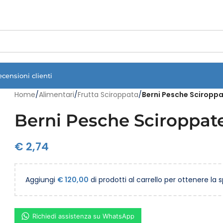
Vuoi assistenza?
Clicca qui e ti richiamiamo noi
.
ecensioni clienti
Home
/
Alimentari
/
Frutta Sciroppata
/
Berni Pesche Sciroppa
Berni Pesche Sciroppate
€
2,74
Aggiungi
€
120,00
di prodotti al carrello per ottenere la 
Richiedi assistenza su WhatsApp