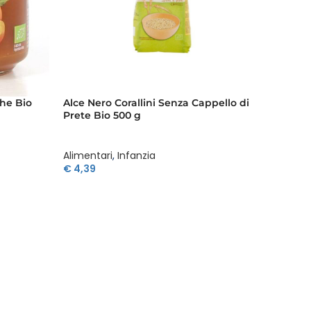
he Bio
Alce Nero Corallini Senza Cappello di
Alce Ne
Prete Bio 500 g
Di Cioc
Alimentari
,
Infanzia
Aliment
€
4,39
€
4,39