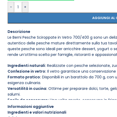
-
+
AGGIUNGI AL 
Descrizione
Le Berni Pesche Sciroppate in Vetro 700/400 g sono un deliz
autentico delle pesche mature direttamente sulla tua tavola.
queste pesche sono ideali per arricchire dessert, yogurt o s
rende un’ottima scelta per famiglie, ristoranti e appassionat
Ingredienti naturali:
Realizzate con pesche selezionate, zuc
Confezione in vetro:
Il vetro garantisce una conservazione
Formato pratico:
Disponibili in un barattolo da 700 g, con 
esigenza culinaria.
Versatilità in cucina:
Ottime per preparare dolci, torte, 
salumi.
Facile da conservare:
Una volta aperto, conservare in frigo
massima freschezza.
Informazioni aggiuntive
Gusto autentico:
Le pesche sono raccolte al giusto grado 
Ingredienti e valori nutrizionali