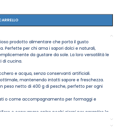
CARRELLO
ioso prodotto alimentare che porta il gusto
 Perfette per chi ama i sapori dolci e naturali,
emplicemente da gustare da sole. La loro versatilità le
i di cucina.
chero e acqua, senza conservanti artificiali.
 ottimale, mantenendo intatti sapore e freschezza.
un peso netto di 400 g di pesche, perfetto per ogni
gelati o come accompagnamento per formaggi e
rifero e consumare entro pochi giorni per garantire la
di maturazione, offrendo un sapore dolce e succoso.