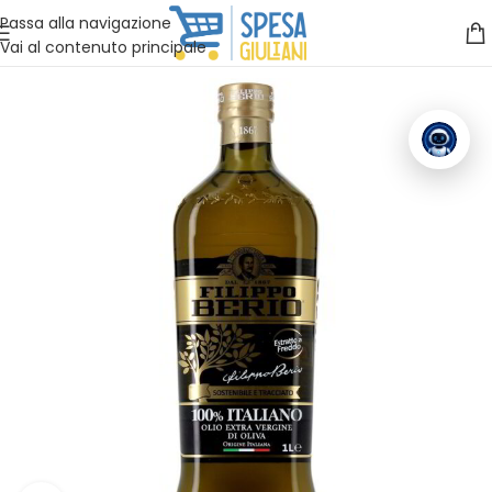
Vuoi assistenza?
Clicca qui e ti richiamiamo noi
.
Passa alla navigazione
Vai al contenuto principale