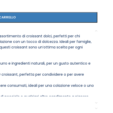
CARRELLO
ssortimento di croissant dolci, perfetti per chi
azione con un tocco di dolcezza. Ideali per famiglie,
 questi croissant sono un’ottima scelta per ogni
burro e ingredienti naturali, per un gusto autentico e
roissant, perfetta per condividere o per avere
ssere consumati, ideali per una colazione veloce o uno
 di nocciole o qualsiasi altro condimento a piacere.
una volta aperta la confezione, consumare entro