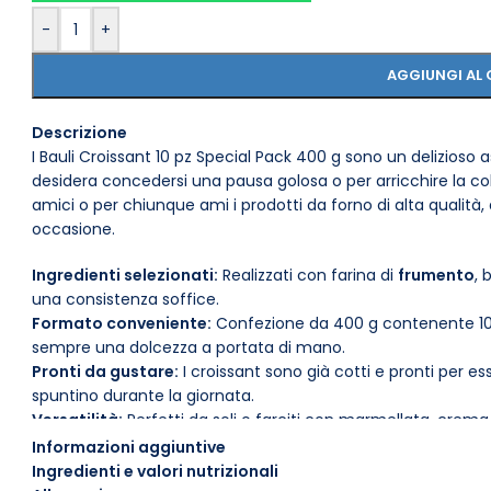
-
+
AGGIUNGI AL 
Descrizione
I Bauli Croissant 10 pz Special Pack 400 g sono un delizioso a
desidera concedersi una pausa golosa o per arricchire la col
amici o per chiunque ami i prodotti da forno di alta qualità,
occasione.
Ingredienti selezionati:
Realizzati con farina di
frumento
, 
una consistenza soffice.
Formato conveniente:
Confezione da 400 g contenente 10 c
sempre una dolcezza a portata di mano.
Pronti da gustare:
I croissant sono già cotti e pronti per e
spuntino durante la giornata.
Versatilità:
Perfetti da soli o farciti con marmellata, crema
Conservazione:
Conservare in un luogo fresco e asciutto; 
Informazioni aggiuntive
pochi giorni per garantire freschezza e fragranza.
Ingredienti e valori nutrizionali