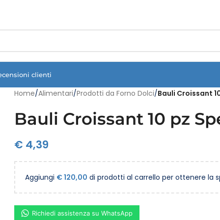
Vuoi assistenza?
Clicca qui e ti richiamiamo noi
.
ecensioni clienti
Home
/
Alimentari
/
Prodotti da Forno Dolci
/
Bauli Croissant 1
Bauli Croissant 10 pz S
€
4,39
Aggiungi
€
120,00
di prodotti al carrello per ottenere la 
Richiedi assistenza su WhatsApp