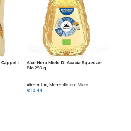
 Cappelli
Alce Nero Miele Di Acacia Squeezer
Alce N
Bio 250 g
500 g
Alimentari
,
Marmellate e Miele
Aliment
€
10,44
€
2,41