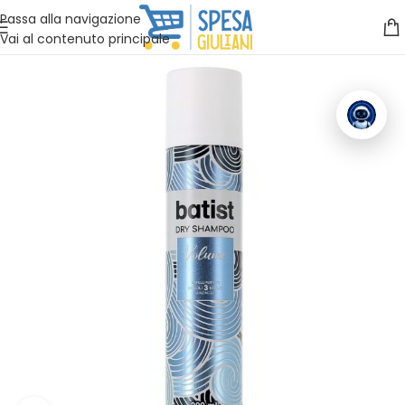
Vuoi assistenza?
Clicca qui e ti richiamiamo noi
.
Passa alla navigazione
Vai al contenuto principale