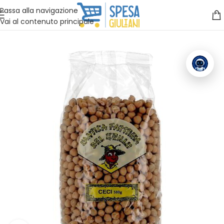
Vuoi assistenza?
Clicca qui e ti richiamiamo noi
.
Passa alla navigazione
Vai al contenuto principale