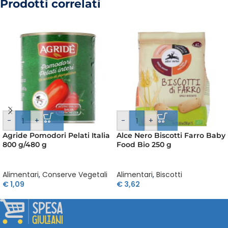
Prodotti correlati
-
+
-
+
Agride Pomodori Pelati Italia
Alce Nero Biscotti Farro Baby
800 g/480 g
Food Bio 250 g
Alimentari
,
Conserve Vegetali
Alimentari
,
Biscotti
€
1,09
€
3,62