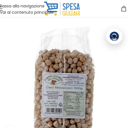
Vuoi assistenza?
Clicca qui e ti richiamiamo noi
.
Passa alla navigazione
Vai al contenuto principale