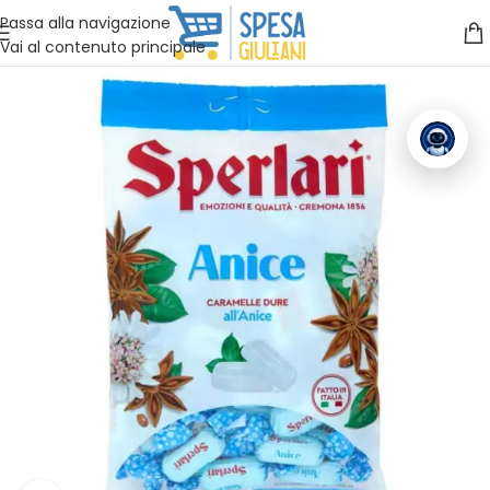
Vuoi assistenza?
Clicca qui e ti richiamiamo noi
.
Passa alla navigazione
Vai al contenuto principale