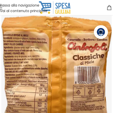
Vuoi assistenza?
Clicca qui e ti richiamiamo noi
.
Passa alla navigazione
Vai al contenuto principale