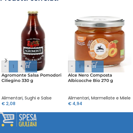
-
+
-
+
Agromonte Salsa Pomodori
Alce Nero Composta
Ciliegino 330 g
Albicocche Bio 270 g
Alimentari
,
Sughi e Salse
Alimentari
,
Marmellate e Miele
€
2,08
€
4,94