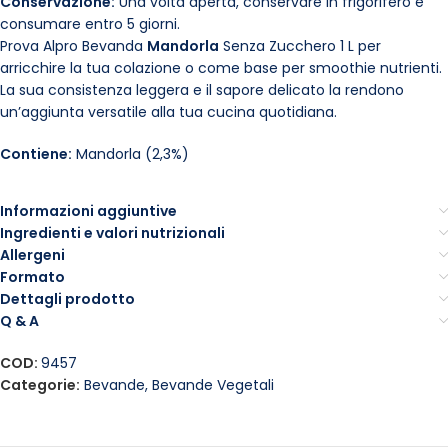
Conservazione:
Una volta aperta, conservare in frigorifero e
consumare entro 5 giorni.
Prova Alpro Bevanda
Mandorla
Senza Zucchero 1 L per
arricchire la tua colazione o come base per smoothie nutrienti.
La sua consistenza leggera e il sapore delicato la rendono
un’aggiunta versatile alla tua cucina quotidiana.
Contiene:
Mandorla (2,3%)
Informazioni aggiuntive
Ingredienti e valori nutrizionali
Allergeni
Formato
Dettagli prodotto
Q & A
COD:
9457
Categorie:
Bevande
,
Bevande Vegetali