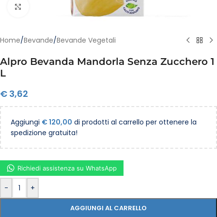
Clicca per ingrandire
Home
/
Bevande
/
Bevande Vegetali
Alpro Bevanda Mandorla Senza Zucchero 1
L
€
3,62
Aggiungi
€
120,00
di prodotti al carrello per ottenere la
spedizione gratuita!
Richiedi assistenza su WhatsApp
-
+
AGGIUNGI AL CARRELLO