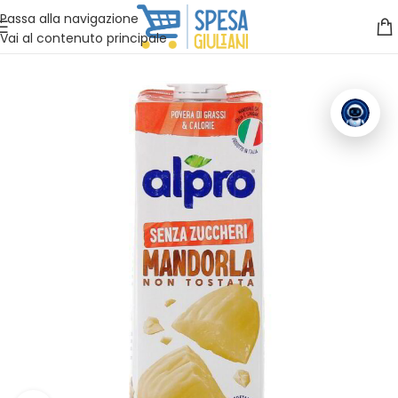
Vuoi assistenza?
Clicca qui e ti richiamiamo noi
.
Passa alla navigazione
Vai al contenuto principale