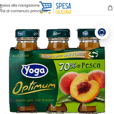
Vuoi assistenza?
Clicca qui e ti richiamiamo noi
.
Passa alla navigazione
Vai al contenuto principale