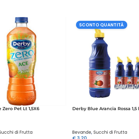
Ingredienti
Succo di pesca
Succo di mango
SCONTO QUANTITÀ
Acqua
Dimentica le bevande artificiali e immergiti in una nuova di
Yoga Magic Pesca e Mango. Ottieni la tua confezione da 24 bo
ogni sorso.
Contiene:
Purea di frutta (50%)
 Zero Pet Lt 1,5X6
Derby Blue Arancia Rossa 1,5 l
Succhi di Frutta
Bevande
,
Succhi di Frutta
€
3,20