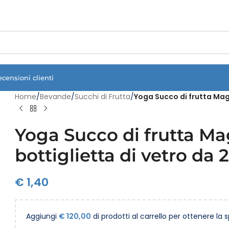
Vuoi assistenza?
Clicca qui e ti richiamiamo noi
.
ecensioni clienti
Home
/
Bevande
/
Succhi di Frutta
/
Yoga Succo di frutta Mag
Yoga Succo di frutta M
bottiglietta di vetro da
€
1,40
Aggiungi
€
120,00
di prodotti al carrello per ottenere la 