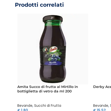
Prodotti correlati
Amita Succo di frutta al Mirtillo in
Derby Ace
bottiglietta di vetro da ml 200
Bevande
,
Succhi di Frutta
Bevande
,
€
1,80
€
15,52