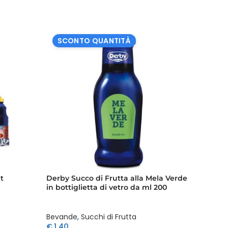
SCONTO QUANTITÀ
SCO
mensione di freschezza e gusto con il succo di frutta
ttigliette oggi stesso e inizia a goderti la natura in
t
Derby Succo di Frutta alla Mela Verde
Derby S
in bottiglietta di vetro da ml 200
bottigl
Bevande
,
Succhi di Frutta
Bevan
€
1,40
€
1,40