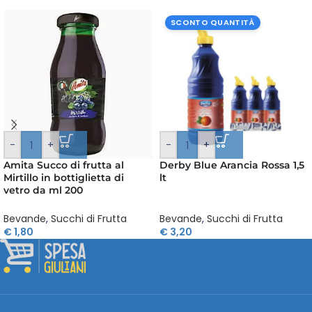
SCONTO QUANTITÀ
-
+
-
+
Amita Succo di frutta al
Derby Blue Arancia Rossa 1,5
Mirtillo in bottiglietta di
lt
vetro da ml 200
Bevande
,
Succhi di Frutta
Bevande
,
Succhi di Frutta
€
1,80
€
3,20