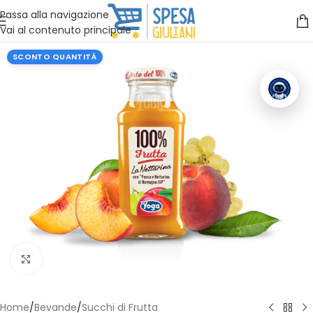
Vuoi assistenza?
Clicca qui e ti richiamiamo noi
.
Passa alla navigazione
Vai al contenuto principale
SCONTO QUANTITÀ
Clicca per ingrandire
Home
/
Bevande
/
Succhi di Frutta