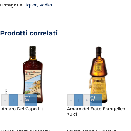
Categorie:
Liquori
,
Vodka
Prodotti correlati
-
+
-
+
Amaro Del Capo 1 lt
Amaro del Frate Frangelico
70 cl