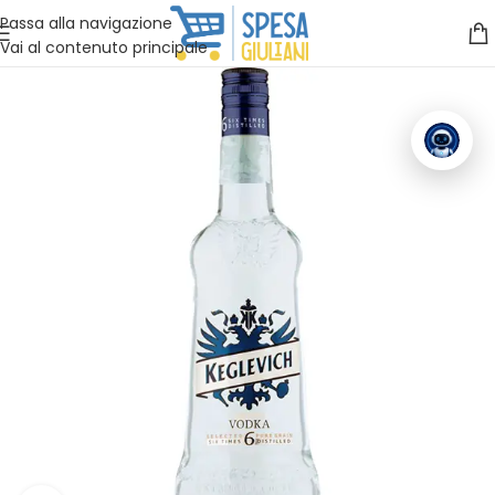
Vuoi assistenza?
Clicca qui e ti richiamiamo noi
.
Passa alla navigazione
Vai al contenuto principale