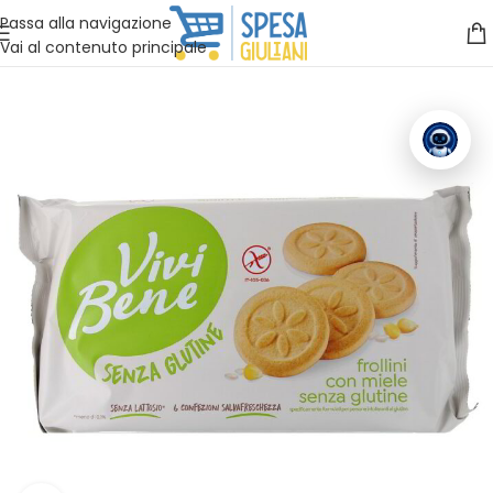
Vuoi assistenza?
Clicca qui e ti richiamiamo noi
.
Passa alla navigazione
Vai al contenuto principale