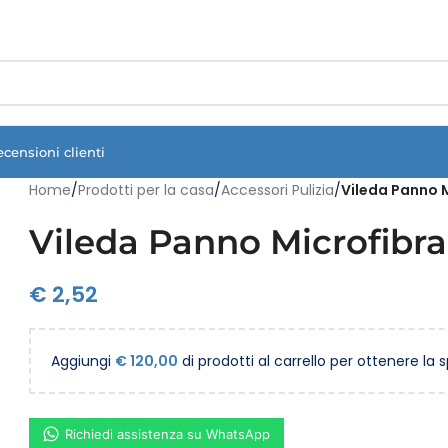
Vuoi assistenza?
Clicca qui e ti richiamiamo noi
.
ecensioni clienti
Home
/
Prodotti per la casa
/
Accessori Pulizia
/
Vileda Panno M
Vileda Panno Microfibra
€
2,52
Aggiungi
€
120,00
di prodotti al carrello per ottenere la 
Richiedi assistenza su WhatsApp