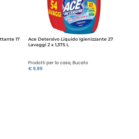
ttante 17
Ace Detersivo Liquido Igienizzante 27
Ace Ge
Lavaggi 2 x 1,375 L
Prodotti per la casa
,
Bucato
Prodott
€
9,89
€
4,39