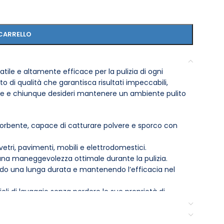
CARRELLO
atile e altamente efficace per la pulizia di ogni
o di qualità che garantisca risultati impeccabili,
lizie e chiunque desideri mantenere un ambiente pulito
sorbente, capace di catturare polvere e sporco con
 vetri, pavimenti, mobili e elettrodomestici.
na maneggevolezza ottimale durante la pulizia.
endo una lunga durata e mantenendo l’efficacia nel
cli di lavaggio senza perdere le sue proprietà di
na pulizia profonda o per la semplice rimozione della