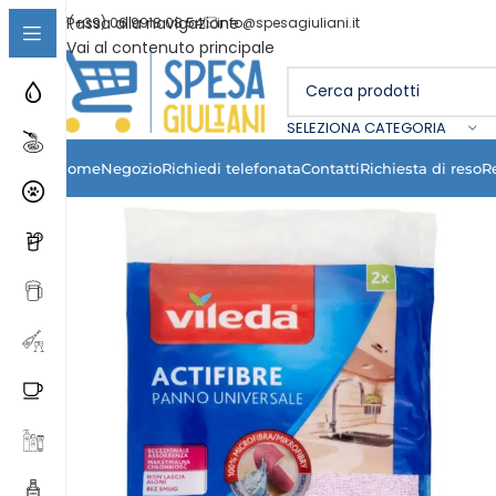
Passa alla navigazione
(+39) 06 9918 08 54
info@spesagiuliani.it
Vai al contenuto principale
SELEZIONA CATEGORIA
Home
Negozio
Richiedi telefonata
Contatti
Richiesta di reso
R