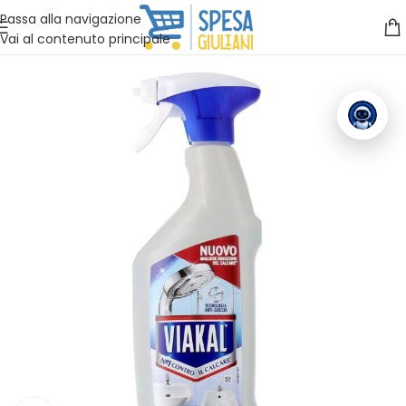
Vuoi assistenza?
Clicca qui e ti richiamiamo noi
.
Passa alla navigazione
Vai al contenuto principale