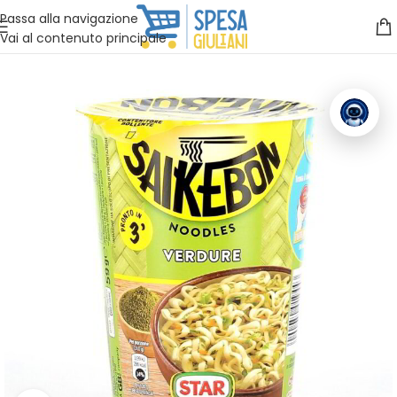
Vuoi assistenza?
Clicca qui e ti richiamiamo noi
.
Passa alla navigazione
Vai al contenuto principale