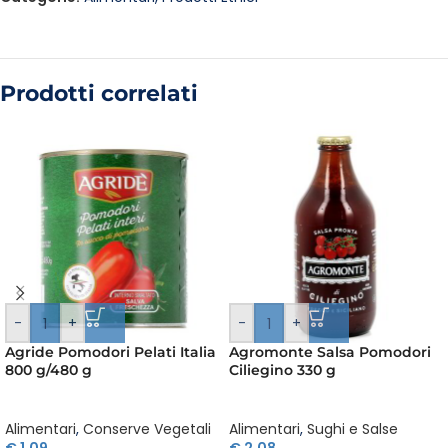
Prodotti correlati
-
+
-
+
Agride Pomodori Pelati Italia
Agromonte Salsa Pomodori
800 g/480 g
Ciliegino 330 g
Alimentari
,
Conserve Vegetali
Alimentari
,
Sughi e Salse
€
1,09
€
2,08