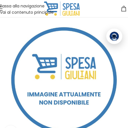
Vuoi assistenza?
Clicca qui e ti richiamiamo noi
.
Passa alla navigazione
Vai al contenuto principale