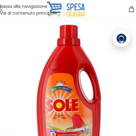
Vuoi assistenza?
Clicca qui e ti richiamiamo noi
.
Passa alla navigazione
Vai al contenuto principale