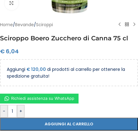
Clicca per ingrandire
Home
/
Bevande
/
Sciroppi
Sciroppo Boero Zucchero di Canna 75 cl
€
6,04
Aggiungi
€
120,00
di prodotti al carrello per ottenere la
spedizione gratuita!
Richiedi assistenza su WhatsApp
-
+
AGGIUNGI AL CARRELLO