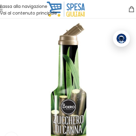
Vuoi assistenza?
Clicca qui e ti richiamiamo noi
.
Passa alla navigazione
Vai al contenuto principale