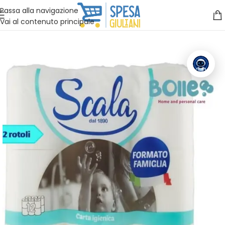
Vuoi assistenza?
Clicca qui e ti richiamiamo noi
.
Passa alla navigazione
Vai al contenuto principale