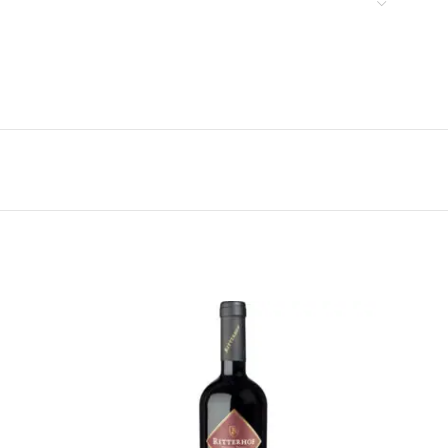
to da una perfetta armonia di sapori.
a e toffee, accompagnate da sentori di frutti tropicali
rfettamente con l’influenza della quercia,
stato in vari modi:
ieno l’artigianato e i sapori.
plessi, come il tradizionale “Daiquiri de Pampero”.
ime e zucchero, offrendo una bevanda rinfrescante e
ispettato e riconosciuto nel mondo del rum. Pampero
, offrendo un’esperienza deliziosa per gli appassionati
uelano.