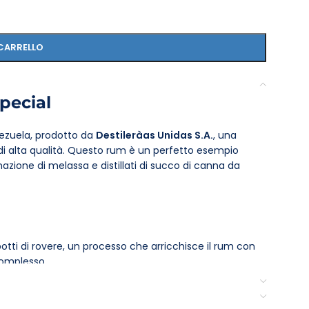
CARRELLO
pecial
ezuela, prodotto da
Destilerà­as Unidas S.A.
, una
 di alta qualità. Questo rum è un perfetto esempio
nazione di melassa e distillati di succo di canna da
otti di rovere, un processo che arricchisce il rum con
complesso.