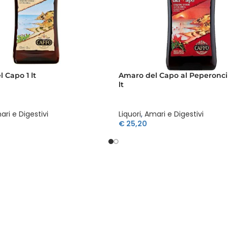
 Capo 1 lt
Amaro del Capo al Peperoncin
lt
ri e Digestivi
Liquori
,
Amari e Digestivi
€
25,20