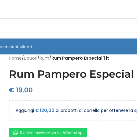
Vuoi assistenza?
Clicca qui e ti richiamiamo noi
.
ecensioni clienti
Home
/
Liquori
/
Rum
/
Rum Pampero Especial 1 lt
Rum Pampero Especial 1
€
19,00
Aggiungi
€
120,00
di prodotti al carrello per ottenere la 
Richiedi assistenza su WhatsApp