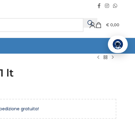
€
0,00
 lt
spedizione gratuita!