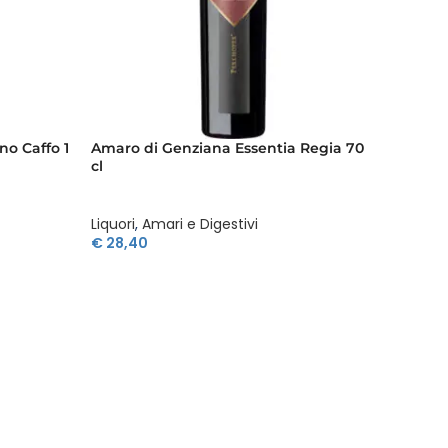
o Caffo 1
Amaro di Genziana Essentia Regia 70
Amaro 
cl
Liquori
,
Amari e Digestivi
Liquori
,
€
28,40
€
30,1