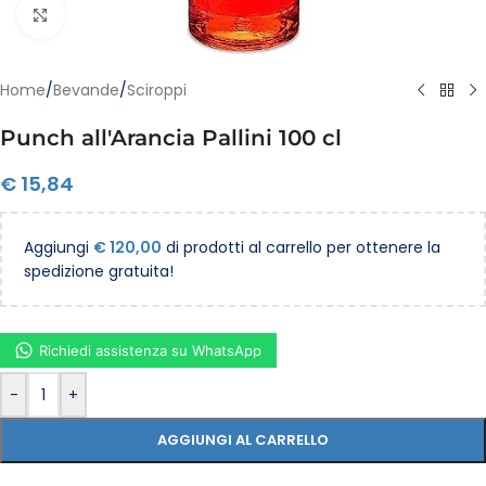
Clicca per ingrandire
Home
/
Bevande
/
Sciroppi
Punch all'Arancia Pallini 100 cl
€
15,84
Aggiungi
€
120,00
di prodotti al carrello per ottenere la
spedizione gratuita!
Richiedi assistenza su WhatsApp
-
+
AGGIUNGI AL CARRELLO