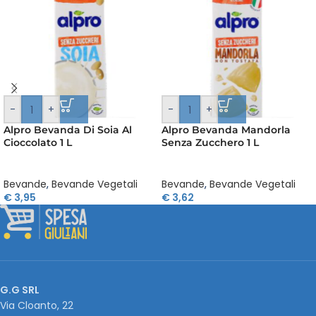
-
+
-
+
Alpro Bevanda Di Soia Al
Alpro Bevanda Mandorla
Cioccolato 1 L
Senza Zucchero 1 L
Bevande
,
Bevande Vegetali
Bevande
,
Bevande Vegetali
€
3,95
€
3,62
G.G SRL
Via Cloanto, 22