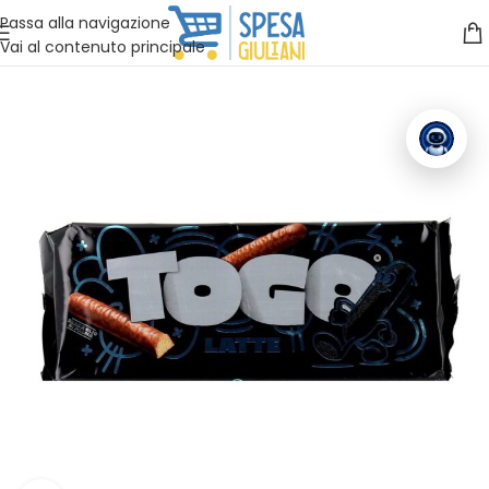
Vuoi assistenza?
Clicca qui e ti richiamiamo noi
.
Passa alla navigazione
Vai al contenuto principale