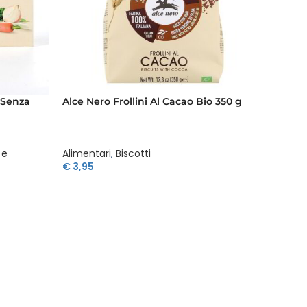
 Senza
Alce Nero Frollini Al Cacao Bio 350 g
Alce Ne
E Ciocc
 e
Alimentari
,
Biscotti
Aliment
€
3,95
€
4,17