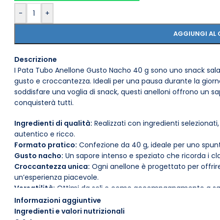
-
+
AGGIUNGI AL 
Descrizione
I Pata Tubo Anellone Gusto Nacho 40 g sono uno snack salat
gusto e croccantezza. Ideali per una pausa durante la gior
soddisfare una voglia di snack, questi anelloni offrono un 
conquisterà tutti.
Ingredienti di qualità:
Realizzati con ingredienti selezionat
autentico e ricco.
Formato pratico:
Confezione da 40 g, ideale per uno spun
Gusto nacho:
Un sapore intenso e speziato che ricorda i cla
Croccantezza unica:
Ogni anellone è progettato per offr
un’esperienza piacevole.
Versatilità:
Ottimi da soli o come accompagnamento a salse e
Conservazione:
Conservare in un luogo fresco e asciutto 
Informazioni aggiuntive
prodotto.
Ingredienti e valori nutrizionali