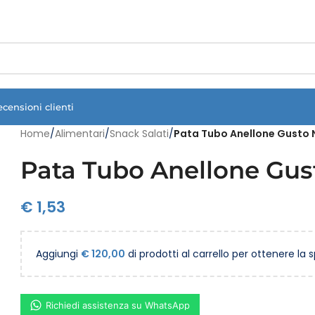
Vuoi assistenza?
Clicca qui e ti richiamiamo noi
.
ecensioni clienti
Home
/
Alimentari
/
Snack Salati
/
Pata Tubo Anellone Gusto 
Pata Tubo Anellone Gus
€
1,53
Aggiungi
€
120,00
di prodotti al carrello per ottenere la 
Richiedi assistenza su WhatsApp