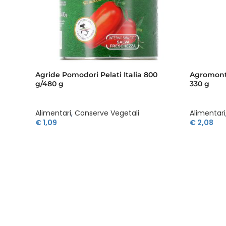
Agride Pomodori Pelati Italia 800
Agromont
g/480 g
330 g
Alimentari
,
Conserve Vegetali
Alimentari
€
1,09
€
2,08