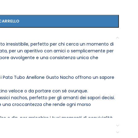
CARRELLO
o irresistibile, perfetto per chi cerca un momento di
nata, per un aperitivo con amici o semplicemente per
sapore avvolgente e una consistenza unica che
i, i Pata Tubo Anellone Gusto Nacho offrono un sapore
tino veloce o da portare con sé ovunque.
ssici nachos, perfetto per gli amanti dei sapori decisi.
ire una croccantezza che rende ogni morso
 dip, per arricchire i tuoi momenti di convivialità.
per mantenere la freschezza e la croccantezza del